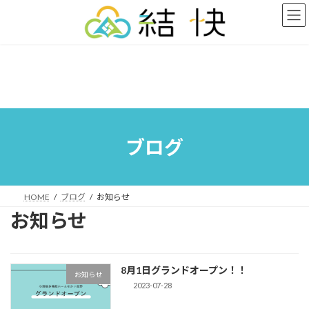
コ
ナ
ン
ビ
テ
ゲ
ン
ー
ツ
シ
へ
ョ
ス
ン
キ
に
ッ
移
プ
動
ブログ
HOME
ブログ
お知らせ
お知らせ
8月1日グランドオープン！！
お知らせ
2023-07-28