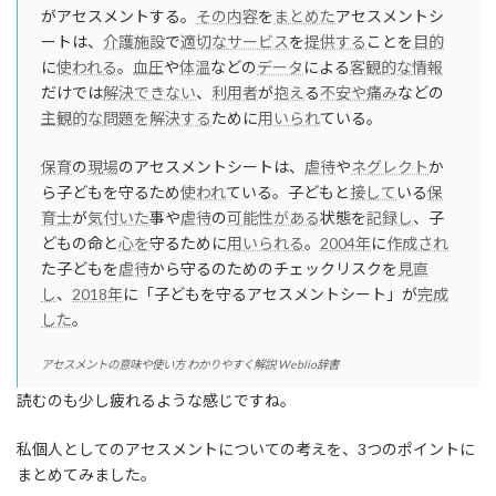
がアセスメントする。
その内容
を
まとめた
アセスメントシ
ートは、
介護施設
で
適切な
サービス
を
提供する
ことを
目的
に
使われる
。
血圧
や
体温
などの
データ
による
客観的な
情報
だけでは
解決できない
、
利用者
が
抱え
る
不安や
痛み
などの
主観的な
問題を解決する
ために
用いられ
ている。
保育
の
現場
のアセスメントシートは、
虐待
や
ネグレクト
か
ら子どもを守るため
使われ
ている。子どもと
接して
いる
保
育士
が
気付いた
事や
虐待
の
可能性がある
状態を
記録し
、子
どもの命と
心を
守るために
用いられる
。
2004年
に
作成され
た子どもを
虐待
から守るのためのチェックリスクを
見直
し
、
2018年
に「子どもを守るアセスメントシート」が
完成
した
。
アセスメントの意味や使い方 わかりやすく解説 Weblio辞書
読むのも少し疲れるような感じですね。
私個人としてのアセスメントについての考えを、3つのポイントに
まとめてみました。