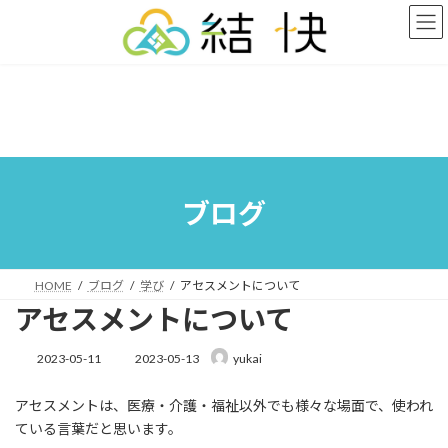
コ
ナ
ン
ビ
テ
ゲ
ン
ー
ツ
シ
へ
ョ
ス
ン
キ
に
ッ
移
プ
動
ブログ
HOME
ブログ
学び
アセスメントについて
アセスメントについて
最
2023-05-11
2023-05-13
yukai
終
更
アセスメントは、医療・介護・福祉以外でも様々な場面で、使われ
新
日
ている言葉だと思います。
時