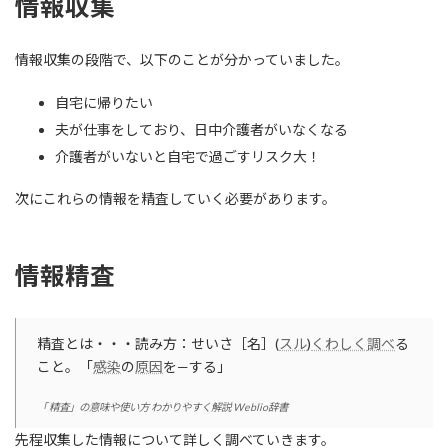
情報収集
情報収集の段階で、以下のことが分かっていました。
自宅に帰りたい
夫が仕事をしており、日中介護者がいなくなる
介護者がいないと自宅で過ごすリスク大！
次にこれらの情報を精査していく必要があります。
情報精査
精査とは・・・読み方：せいさ［名］(
スル
)
くわしく
調べ
る
こと。「
感染
の
原因
を—する」
「 精査」の意味や使い方 わかりやすく解説 Weblio辞書
先程収集した情報について詳しく調べていきます。