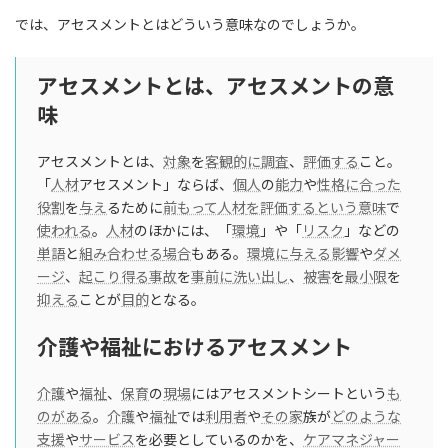
:
では、アセスメントとはどういう意味なのでしょうか。
アセスメントとは、アセスメントの意
味
アセスメントとは、
対象
を
客観的に
調査
、
評価する
こと。
「
人材
アセスメント」ならば、
個人
の
能力
や
性格
に合った
役割
を
与え
るために
前もって
人材
を評価する
という意味
で
使われる
。
人材
のほかには、「
環境
」や「
リスク
」などの
単語
と
組み合わせる
場合
もある。
環境に与える影響
や
ダメ
ージ
、
起こり得る
事故
を
事前に
洗い出し
、
被害
を
最小限
を
抑える
ことが
目的
となる。
介護や福祉におけるアセスメント
介護
や
福祉
、
保育
の
現場
にはアセスメントシートという
も
のがある
。
介護
や
福祉
では
利用者
や
その家
族が
どのような
支援
や
サービス
を必要としているのかを、
ケアマネジャー